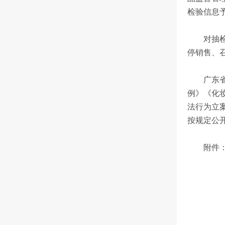
检验信息
对抽检不
停销售、
广东省药
例》《化
法行为立
按规定公
附件：广