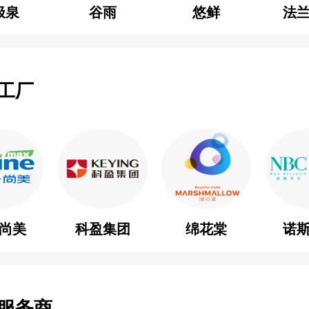
极泉
谷雨
悠鲜
法
工厂
尚美
科盈集团
绵花棠
诺
服务商