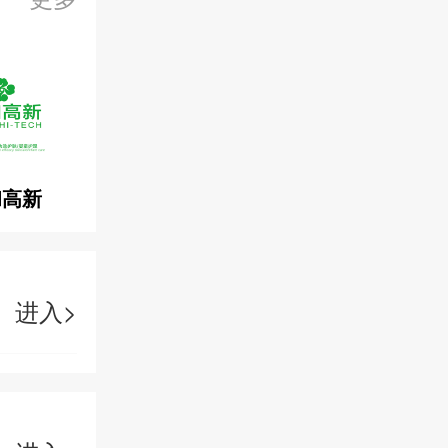
和高新
进入>