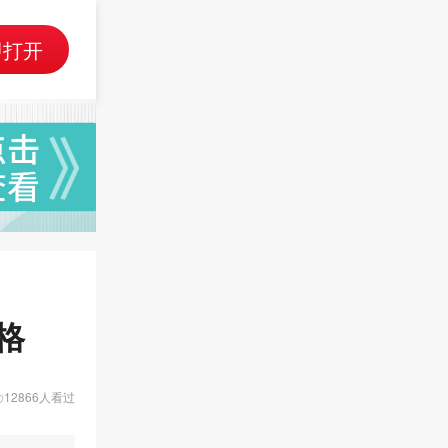
即打开
格
12866人看过