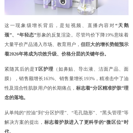
这一现象级增长背后，是短视频、直播内容对
“天鹅
颈”、“年轻态”
形象的反复渲染。尽管均价下降19%意味着
大量平价产品涌入市场、教育用户，
但巨大的增长势能预示
着
2026
年将成为功效升级、价格分层的关键年份。
紧随其后的是‌
T
区护理
（如鼻贴、导出液、洁面产品、面
膜）‌，销售额增长‌163%、销售量增长193%‌，精准击中了油
性及混合性肌肤用户的长期痛点，
标志着“分区精准护肤”理
念的落地。
从单纯的“控油”到“分区护理”、“毛孔隐形”、“黑头管理”等
解决方案的提出，
标志着护肤进入了更科学的“微区位”时
代。