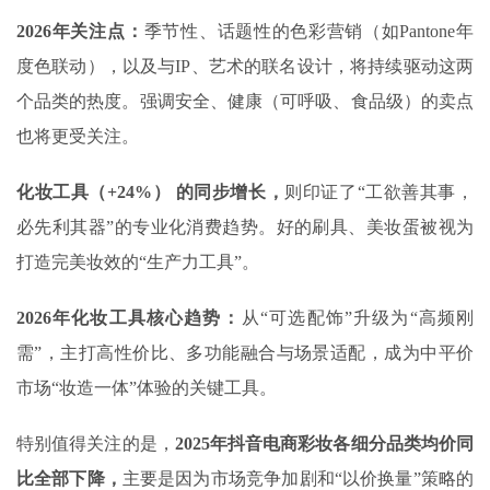
2026
年关注点
：
季节性、话题性的色彩营销（如Pantone年
度色联动），以及与IP、艺术的联名设计，将持续驱动这两
个品类的热度。强调安全、健康（可呼吸、食品级）的卖点
也将更受关注。
化妆工具（
+24%
）
的同步增长，
则印证了“工欲善其事，
必先利其器”的专业化消费趋势。好的刷具、美妆蛋被视为
打造完美妆效的“生产力工具”。
2026
年化妆工具核心趋势：
从“可选配饰”升级为“高频刚
需”，主打高性价比、多功能融合与场景适配，成为中平价
市场“妆造一体”体验的关键工具‌。
特别值得关注的是，
2025
年抖音电商彩妆各细分品类均价同
比全部下降，
主要是因为‌市场竞争加剧和“以价换量”策略的