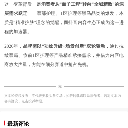
这一变革背后，
是消费者从“面子工程”转向“全域精致”的深
层需求跃迁
——颈部护理、T区护理等黑马品类的爆发，本
质是“精准护肤”理念的觉醒，而抖音内容生态正成为这一进
程的加速器。
2026年，
品牌需以“功效升级
+
场景创新”双轮驱动，
通过抗
皱颈霜、妆前T区护理等产品精准承接需求，并借力内容电
商放大声量，方能在细分赛道中抢占先机。
完
文本经授权发布，不代表美妆头条立场，如若转载请联系原作者。若对文本内
容有疑议，点击投诉举报。
最新评论