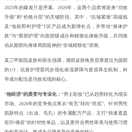
2025年的爆发只是序幕。2026年，这两个品类将迎来“功效
升级”和“价格分层”的关键阶段。其中，“抗皱紧致”高端线
及“妆前即时护理”T区产品成为新增长点，并带动“身体护
肤”与“唇部护理”向面部级成分和精致化体验升级，共同推
动从面部向身体局部延伸的“全域精致化”浪潮。
某三甲医院皮肤科医生强调，颈部皮肤角质层厚度仅为面部
的1/3，抗衰护理需同步强化保湿屏障与胶原再生机制，科
学成分配伍是功效实现的核心。
“
他经济”的质变与专业化
：
‌“男士彩妆”‌已从趋势转化为现实
市场。2026年的竞争焦点将从“有无”转向“优劣”。针对男性
肌肤特点（出油、毛孔）的专属配方产品、主打“快速遮盖
痘印/倦容”的针对性单品，以及更符合男性审美与使用习惯
的包装设计，将成为品牌差异化竞争的核心。