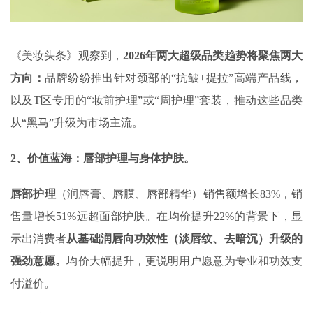
《美妆头条》观察到，
2026
年两大超级品类趋势将聚焦两大
方向：
品牌纷纷推出针对颈部的“抗皱+提拉”高端产品线，
以及T区专用的“妆前护理”或“周护理”套装，推动这些品类
从“黑马”升级为市场主流。
2、价值蓝海：唇部护理与身体护肤‌。
唇部护理
（润唇膏、唇膜、唇部精华）销售额增长‌83%‌，销
售量增长51%远超面部护肤。在均价提升22%的背景下，显
示出消费者
从基础润唇向功效性（淡唇纹、去暗沉）升级的
强劲意愿。
均价大幅提升，更说明用户愿意为专业和功效支
付溢价。