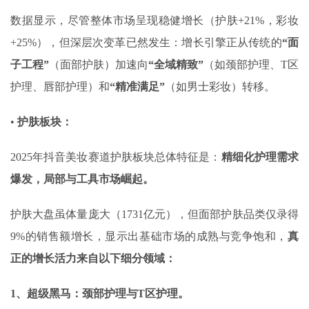
数据显示，尽管整体市场呈现稳健增长（护肤+21%，彩妆
+25%），但深层次变革已然发生：增长引擎正从传统的
“面
子工程”
（面部护肤）加速向
“全域精致”
（如颈部护理、T区
护理、唇部护理）和
“精准满足”
（如男士彩妆）转移。
•
护肤板块：
2025年抖音美妆赛道护肤板块总体特征是：
精细化护理需求
爆发，局部与工具市场崛起
。
护肤大盘虽体量庞大（1731亿元），但‌面部护肤‌品类仅录得
9%的销售额增长，显示出基础市场的成熟与竞争饱和，
真
正的增长活力来自以下细分领域：
1、超级黑马：颈部护理与T区护理‌。