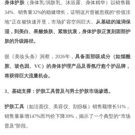
身体护肤
（身体乳/润肤乳、沐浴露、身体精华）‌以销售额‌
34%‌、销售量32%的稳健增长，证明这片曾被忽视的“价值洼
地”正在被快速开垦，市场扩容空间巨大。
从基础的滋润保
湿，到美白、果酸焕肤、紧致抗衰，身体护肤正复刻面部护
肤的升级路径。
据《美妆头条》洞察，2026年，
具备面部级成分（如烟酰
胺、玻色因、
VC
）的身体护理产品及香氛疗愈个护品牌，
将获得巨大流量机会。
3、基础支撑：护肤工具普及与男士护肤市场渗透‌。
护肤工具
‌（如洁面仪、美容仪、刮痧板）销售额增长51%，
销售量暴增147%而均价下降39%，揭示了一个典型的“市场
普及”阶段。