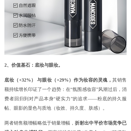
2、价值基石：底妆与眼妆‌。
底妆（
+32%
）
与
眼妆（
+29%
）
作为妆容的灵魂，
其销售
额持续增长印证了一个趋势：在“氛围感妆容”风潮过后，消
费者回归到对产品本身“硬实力”的追求——粉底的持久服
帖、眼影的显色与质地（妆效、持久度、肤感）。
两者销售额增幅略低于销量增幅，
折射出中平价市场竞争已