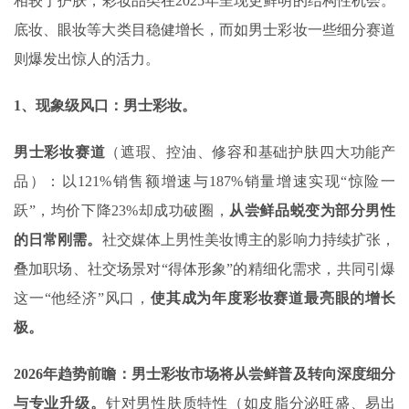
相较于护肤，彩妆品类在2025年呈现更鲜明的结构性机会。
底妆、眼妆等大类目稳健增长，而如男士彩妆一些细分赛道
则爆发出惊人的活力。
1、现象级风口：男士彩妆‌。
男士彩妆赛道
（遮瑕、控油、修容和基础护肤‌四大功能产
品）：以121%销售额增速与187%销量增速实现“惊险一
跃”，均价下降23%却成功破圈，
从尝鲜品蜕变为部分男性
的日常刚需。
社交媒体上男性美妆博主的影响力持续扩张，
叠加职场、社交场景对“得体形象”的精细化需求，共同引爆
这一“他经济”风口，
使其成为年度彩妆赛道最亮眼的增长
极。
2026
年趋势前瞻：男士彩妆市场将从尝鲜普及转向深度细分
与专业升级。
针对男性肤质特性（如皮脂分泌旺盛、易出