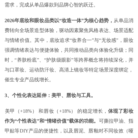
需求，完成从单品爆款到品牌心智的跃迁。
2026
年底妆和眼妆品类以“妆造一体”为核心趋势，
从单品消
费转向全场景造型体验，驱动因素聚焦风格表达、场景适配
与情绪价值。其中，底妆追求“妆养合一”与“无妆感”，眼妆
强调情绪表达与便捷体验，共同推动品类向体验化升级；同
时，“养肤粉底”、“护肤级眼影”等跨界概念将持续深化，并
与口罩妆、运动防汗妆、高清上镜妆等特定场景深度绑定，
催生专业产品线增长。
3
、个性化表达延伸：美甲、唇妆与工具
。
‌美甲（+18%）‌ 和‌唇妆（+18%）‌ 的稳定增长，
体现了彩妆
作为“个性表达”和“情绪价值”载体的功能。
可撕拉甲油、指
甲贴等DIY产品的便捷性，以及唇泥、唇釉对不同妆效（哑