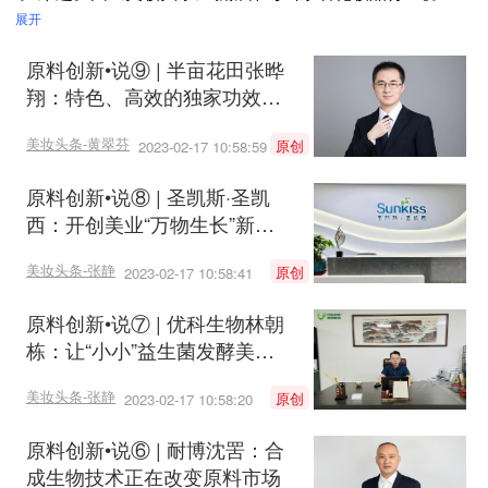
联合发起主办的“2023首届中国化妆品原料创新应用论坛将
展开
以“源头赋能”为主题，以推动“原料创新，源头赋能品牌为理
原料创新•说⑨ | 半亩花田张晔
念和目标，聚焦化妆品原料市场趋势洞察、探寻原料科技的
翔：特色、高效的独家功效原
新动向、新应用和新市场，提升本土企业的研发创新能力和
料对本土品牌的发展十分重要
市场竞争实力，助力中国化妆品高质量发展。
美妆头条-黄翠芬
原创
2023-02-17 10:58:59
原料创新•说⑧ | 圣凯斯·圣凯
西：开创美业“万物生长”新时
代
美妆头条-张静
原创
2023-02-17 10:58:41
原料创新•说⑦ | 优科生物林朝
栋：让“小小”益生菌发酵美丽
大产业
美妆头条-张静
原创
2023-02-17 10:58:20
原料创新•说⑥ | 耐博沈罟：合
成生物技术正在改变原料市场